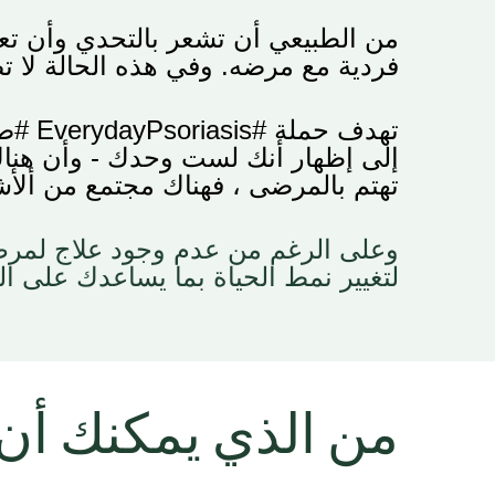
من الطبيعي أن تشعر بالتحدي وأن تع
فردية مع مرضه. وفي هذه الحالة
لا 
تهدف حملة
EverydayPsoriasis#
#
صح
إلى إظهار أنك لست وحدك - وأن هناك
تهتم بالمرضى ، فهناك مجتمع من
ألأ
وعلى الرغم من عدم وجود علاج لمرض ا
لتغيير نمط الحياة بما يساعدك على ال
من الذي يمكنك أن ت