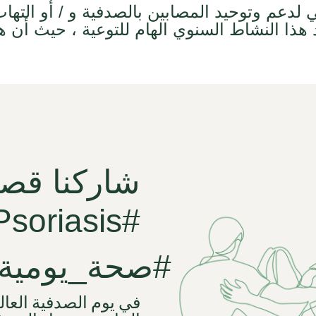
 لدعم وتوحيد المصابين بالصدفية و / أو التها
 هذا النشاط السنوي الهام للتوعية ،
حيث أن ه
شاركنا قص
soriasis#
صحة_يومية_لمرضى_الصدفية#
في يوم الصدفية الع