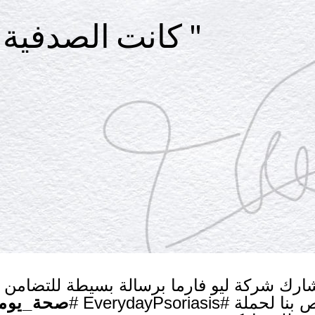
Skip
كانت الصدفية تعزلني عن الآخرين "
to
content
تشارك شركة
ليو فارما برسالة بسيطة للتضامن 
 بنا لحملة #
EverydayPsoriasis
#
صحة_يومي