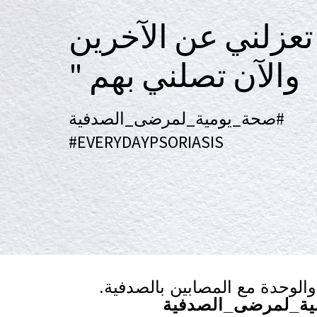
" والآن تصلني بهم
#صحة_يومية_لمرضى_الصدفية
#EVERYDAYPSORIASIS
والوحدة مع المصابين بالصدفية
.
ة_لمرضى_الصدفية