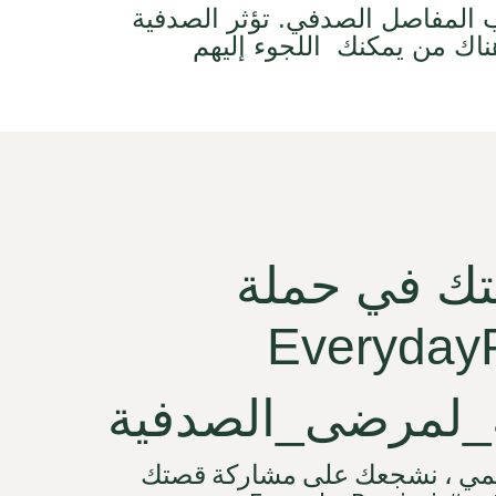
ب المفاصل الصدفي. تؤثر الصدفية
ناك من يمكنك
اللجوء إليهم
تك في حملة
EverydayP
المي ، نشجعك على مشاركة قصتك